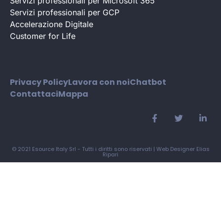
Servizi professionali per Microsoft 365
Servizi professionali per GCP
Accelerazione Digitale
Customer for Life
Privacy Policy
Lavora con noi
Chatbot
Contattaci
Mappa
© 2021 Esource Italy Srl - Tutti i diritti sono riservati |
Web Designer Elias
Ripari