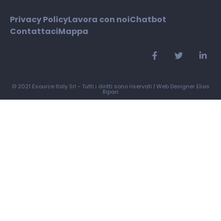
Privacy Policy
Lavora con noi
Chatbot
Contattaci
Mappa
© 2021 Esource Italy Srl - Tutti i diritti sono riservati |
Web Designer Elias
Ripari