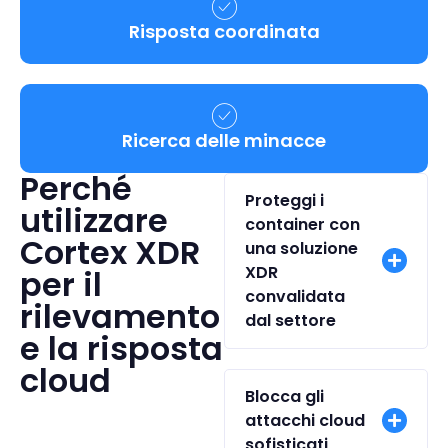
Risposta coordinata
Ricerca delle minacce
Perché
Proteggi i
utilizzare
container con
Cortex XDR
una soluzione
XDR
per il
convalidata
rilevamento
dal settore
e la risposta
cloud
Blocca gli
attacchi cloud
sofisticati