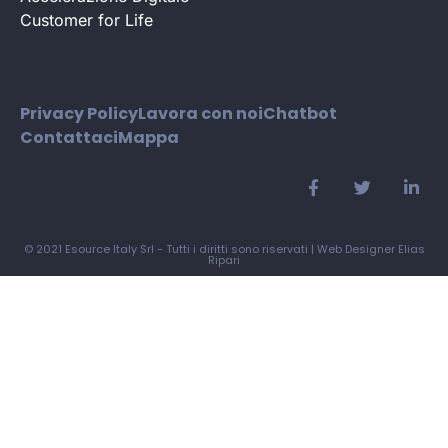
Customer for Life
Privacy Policy
Lavora con noi
Chatbot
Contattaci
Mappa
© 2021 Esource Italy Srl - Tutti i diritti sono riservati |
Web Designer Elias
Ripari