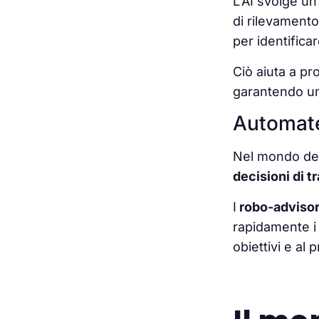
L’AI svolge un
di rilevamento
per identifica
Ciò aiuta a pro
garantendo u
Automate
Nel mondo degl
decisioni di t
I
robo-adviso
rapidamente i 
obiettivi e al p