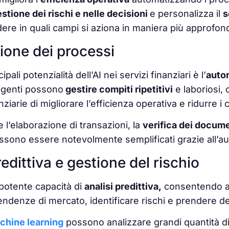
stione dei rischi e nelle decisioni
e personalizza il
s
re in quali campi si aziona in maniera più approfond
one dei processi
ipali potenzialità dell’AI nei servizi finanziari è l’
auto
lligenti possono
gestire compiti ripetitivi
e laboriosi,
anziarie di migliorare l’efficienza operativa e ridurre i c
l’elaborazione di transazioni, la
verifica dei docum
sono essere notevolmente semplificati grazie all’au
redittiva e gestione del rischio
 potente capacità di
analisi predittiva,
consentendo all
tendenze di mercato, identificare rischi e prendere de
chine learning
possono analizzare grandi quantità di 