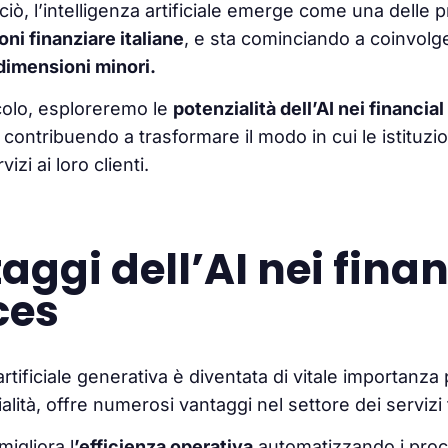
ciò, l’intelligenza artificiale emerge come una delle pr
ioni finanziare italiane
, e sta cominciando a coinvolg
 dimensioni minori.
colo, esploreremo le
potenzialità dell’AI nei financia
 contribuendo a trasformare il modo in cui le istituzi
izi ai loro clienti.
taggi dell’AI nei finan
ces
 artificiale generativa è diventata di vitale importanz
alità, offre numerosi vantaggi nel settore dei servizi 
igliora l
’efficienza operativa
automatizzando i proce