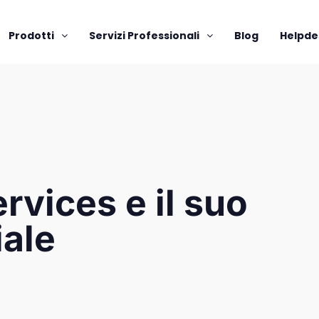
Prodotti
Servizi Professionali
Blog
Helpde
ervices e il suo
iale