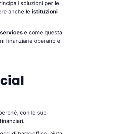
incipali soluzioni per le
ere anche le
istituzioni
l services
e come questa
oni finanziarie operano e
cial
a perché, con le sue
finanziari.
ssi di back-office, aiuta