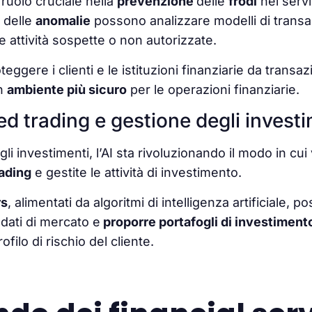
 ruolo cruciale nella
prevenzione
delle
frodi
nei serviz
 delle
anomalie
possono analizzare modelli di trans
re attività sospette o non autorizzate.
teggere i clienti e le istituzioni finanziarie da transa
n
ambiente più sicuro
per le operazioni finanziarie.
d trading e gestione degli investi
i investimenti, l’AI sta rivoluzionando il modo in cu
rading
e gestite le attività di investimento.
rs
, alimentati da algoritmi di intelligenza artificiale, 
dati di mercato e
proporre portafogli di investiment
rofilo di rischio del cliente.