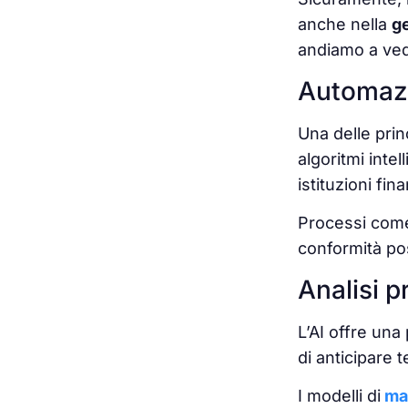
anche nella
ge
andiamo a vede
Automazi
Una delle princ
algoritmi inte
istituzioni fin
Processi come 
conformità pos
Analisi p
L’AI offre una
di anticipare 
I modelli di
ma