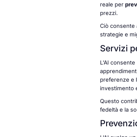
reale per
prev
prezzi.
Ciò consente a
strategie e mig
Servizi 
L’AI consente l
apprendiment
preferenze e l
investimento e
Questo contri
fedeltà e la s
Prevenzio