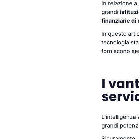
In relazione a 
grandi
istituz
finanziarie di
In questo arti
tecnologia sta
forniscono serv
I van
servi
L’intelligenza
grandi potenzi
Sicuramente, m