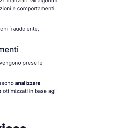
i finanziari. Gli algoritmi
azioni e comportamenti
zioni fraudolente,
menti
i vengono prese le
possono
analizzare
o
ottimizzati in base agli