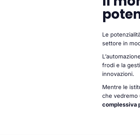
Il mo
poten
Le potenzialit
settore in mod
L’automazione d
frodi e la ges
innovazioni.
Mentre le isti
che vedremo
complessiva pe