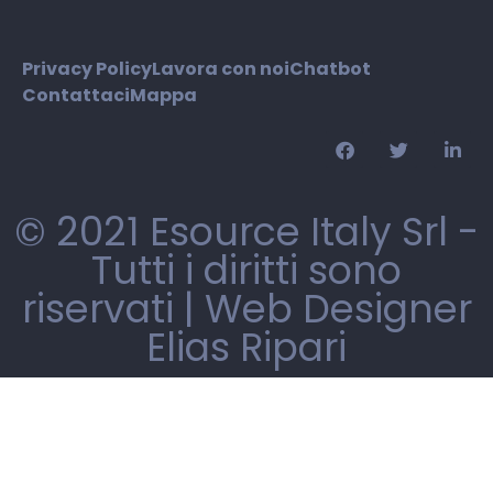
Privacy Policy
Lavora con noi
Chatbot
Contattaci
Mappa
© 2021 Esource Italy Srl -
Tutti i diritti sono
riservati |
Web Designer
Elias Ripari