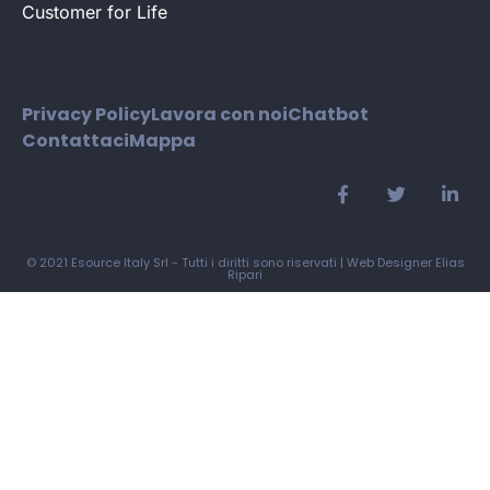
Customer for Life
Privacy Policy
Lavora con noi
Chatbot
Contattaci
Mappa
© 2021 Esource Italy Srl - Tutti i diritti sono riservati |
Web Designer Elias
Ripari