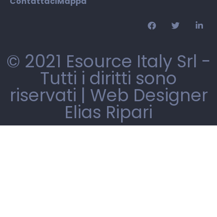
Contattaci
Mappa
© 2021 Esource Italy Srl -
Tutti i diritti sono
riservati |
Web Designer
Elias Ripari