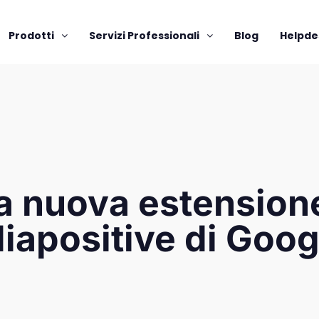
Prodotti
Servizi Professionali
Blog
Helpde
a nuova estension
diapositive di Goog