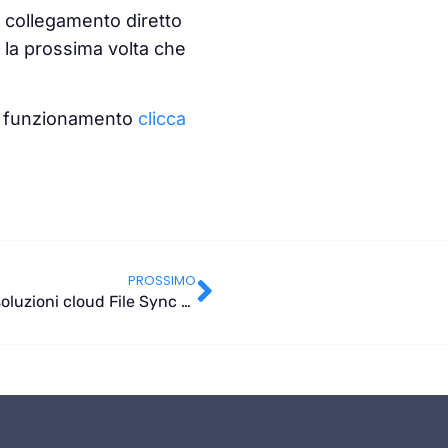
n
collegamento diretto
e la prossima volta che
suo funzionamento
clicca
PROSSIMO
Forrester nomina Google Drive leader per le soluzioni cloud File Sync e Share (EFSS)