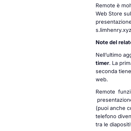
Remote è molto
Web Store sul
presentazione 
s.limhenry.xyz 
Note del relat
Nell’ultimo a
timer
. La prim
seconda tiene 
web.
Remote funzi
presentazione 
(puoi anche c
telefono dive
tra le diaposit