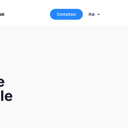
sk
Ita
Contattaci
e
le