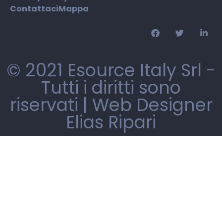
Contattaci
Mappa
© 2021 Esource Italy Srl -
Tutti i diritti sono
riservati |
Web Designer
Elias Ripari