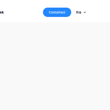
sk
Ita
Contattaci
i