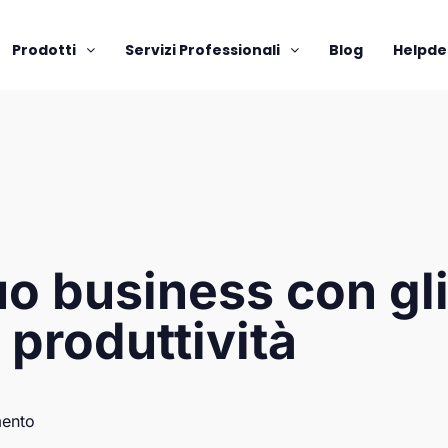
Prodotti
Servizi Professionali
Blog
Helpde
uo business con gl
 produttività
ento