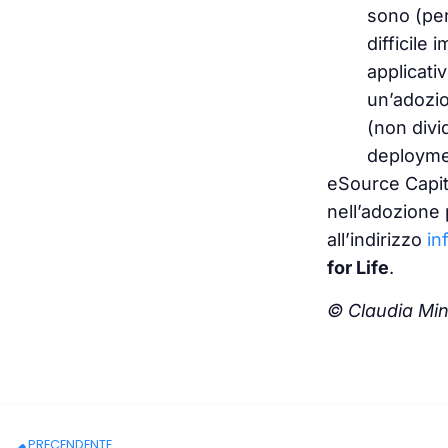
sono (per
difficile 
applicati
un’adozi
(non divi
deploymen
eSource Capita
nell’adozione 
all’indirizzo
in
for Life
.
© Claudia Min
PRECENDENTE