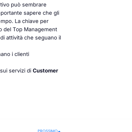
otivo può sembrare
 importante sapere che gli
empo. La chiave per
rto del Top Management
i attività che seguano il
o i clienti
ui servizi di
Customer
PROSSIMO