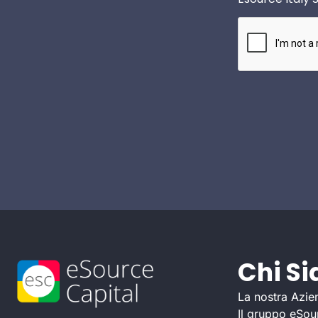
Chi S
La nostra Azie
Il gruppo eSou