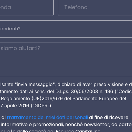
lsante "invia messaggio", dichiaro di aver preso visione e d
attamento dati ai sensi del D.Lgs. 30/06/2003 n. 196 (“Codi
el Regolamento (UE)2016/679 del Parlamento Europeo del
27 aprile 2016 (“GDPR”)
 al
trattamento dei miei dati personali
al fine di ricevere
informative e promozionali, nonché newsletter, da parte
.r.l. e/o delle società del Esource Capital Inc.