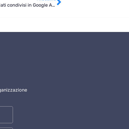
Arriva la “data di scadenza” per l’accesso ai dati condivisi in Google Apps
rganizzazione