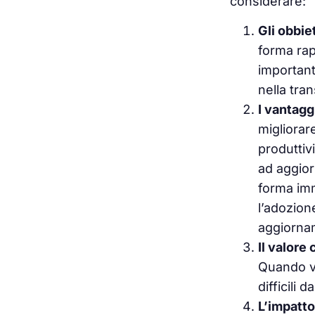
considerare:
Gli obbie
forma rap
importante
nella tra
I vantagg
migliorar
produttiv
ad aggior
forma im
l’adozion
aggiornam
Il valore
Quando va
difficili 
L’impatto